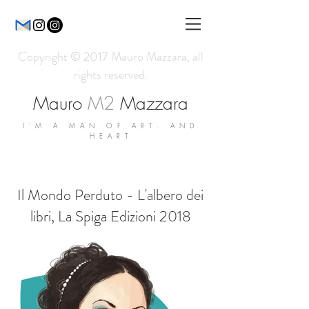
Copyright © 2017 Mauro Mazzara, all
rights reserved.
Mauro
M2
Mazzara
I'M A MAN OF ART. AND
HEART
Il Mondo Perduto - L'albero dei
libri, La Spiga Edizioni 2018